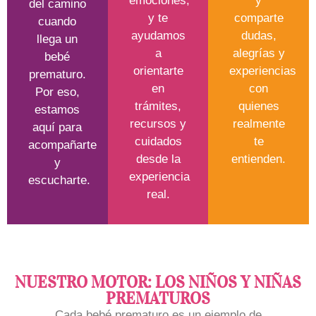
emociones,
y
del camino
y te
comparte
cuando
ayudamos
dudas,
llega un
a
alegrías y
bebé
orientarte
experiencias
prematuro.
en
con
Por eso,
trámites,
quienes
estamos
recursos y
realmente
aquí para
cuidados
te
acompañarte
desde la
entienden.
y
experiencia
escucharte.
real.
NUESTRO MOTOR: LOS NIÑOS Y NIÑAS
PREMATUROS
Cada bebé prematuro es un ejemplo de