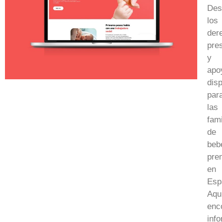
Des
los
der
pre
y
apo
dis
par
las
fami
de
beb
pre
en
Esp
Aqu
enc
inf