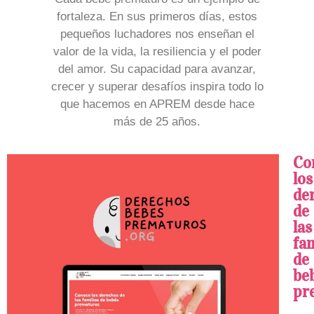
fortaleza. En sus primeros días, estos
pequeños luchadores nos enseñan el
valor de la vida, la resiliencia y el poder
del amor. Su capacidad para avanzar,
crecer y superar desafíos inspira todo lo
que hacemos en APREM desde hace
más de 25 años.
Co
los
de
de
las
fam
de
be
pr