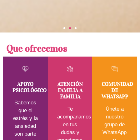
Programa ConTacto
Que ofrecemos
Apoyo integral a bebés
prematuros de doble riesgo
APOYO
ATENCIÓN
COMUNIDAD
PSICOLÓGICO
FAMILIA A
DE
más información
FAMILIA
WHATSAPP
Sabemos
Te
Únete a
que el
acompañamos
nuestro
estrés y la
en tus
grupo de
ansiedad
dudas y
WhatsApp
son parte